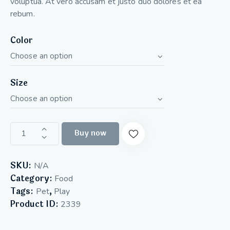
voluptua. At vero accusam et justo duo dolores et ea
rebum.
Color
Size
Buy now
SKU:
N/A
Category:
Food
Tags:
,
Pet
Play
Product ID:
2339